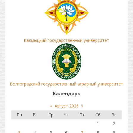
Калмыцкий государственный университет
Волгоградский государственный аграрный университет
Календарь
«
Август 2026
»
Пн
Вт
Ср
Чт
Пт
Сб
Вс
1
2
3
4
5
6
7
8
9