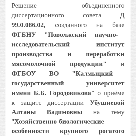
Решение объединенного
диссертационного совета
Д
99.0.086.02,
созданного на базе
ФГБНУ "Поволжский научно-
исследовательский институт
производства и пере­работки
мясомолочной продукции"
и
ФГБОУ ВО "Калмыцкий
государственный университет
имени Б.Б. Городовикова"
о приёме
к защите диссертации
Убушиевой
Алтаны Вадимовны
на тему
"
Хозяйственно-биологические
особенности крупного рогатого