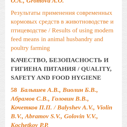
O.A., Gromova A.O.
Результаты применения современных
кормовых средств в животноводстве и
птицеводстве / Results of using modern
feed means in animal husbandry and
poultry farming
КАЧЕСТВО, БЕЗОПАСНОСТЬ И
ГИГИЕНА ПИТАНИЯ / QUALITY,
SAFETY AND FOOD HYGIENE
58
Балышев А.В., Виолин Б.В.,
Абрамов С.В., Головин В.В.,
Кочетков П.П. / Balyshev A.V., Violin
B.V., Abramov S.V., Golovin V.V.,
Kochetkov P.P.