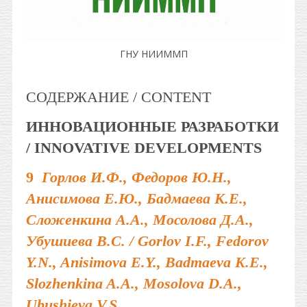
ГНУ НИИММП
СОДЕРЖАНИЕ / CONTENT
ИННОВАЦИОННЫЕ РАЗРАБОТКИ
/ INNOVATIVE DEVELOPMENTS
9
Горлов И.Ф., Федоров Ю.Н.,
Анисимова Е.Ю., Бадмаева К.Е.,
Сложенкина А.А., Мосолова Д.А.,
Убушиева В.С. / Gorlov I.F., Fedorov
Y.N., Anisimova E.Y., Badmaeva K.E.,
Slozhenkina A.A., Mosolova D.A.,
Ubushieva V.S.