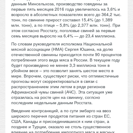
данным Минсельхоза, производство говядины за
первые пять месяцев 2016 года увеличилось на 3,6% и
возросло в абсолютных показателях всего до 364,2 тыс.
тонн, по свинине прирост составил 15,4% (до 1,389
млн. тонн), а по птице – 5,8% (до 2,377 млн. тонн). При
этом согласно Росстату, поголовье свиней за первые
семь месяцев выросло на 6,4% — до 23,4 миллиона.
По словам руководителя исполкома Национальной
мясной ассоциации (НМА) Сергея Юшина, на долю
отечественной свинины приходится почти 90 процентов
потребления этого вида мяса в России. В текущем году
будет произведено не менее 3,3 миллиона тонн в
убойном весе – это позволит занять шестое место в
мире. Впрочем, существуют риски, что оптимистичные
прогнозы могут скорректироваться в связи с
распространением этим летом в ряде регионов
Африканской чумы свиней (АЧС). Эта ситуация уже
отразилась на росте цен на свинину, соглсно
последним недельным данным Росстата.
Введение контрсанкций, а по сути эмбарго на ввоз
широкого перечня продуктов питания из стран ЕС,
США, Канады и присоединившихся к ним стран, а
позднее и Турции, оказало не столь существенное
влияние на потребление импортного мяса и мясных