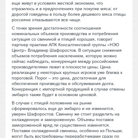
еще живут в условиях жесткой экономии, что
отразилось и в предпочтениях при покупке мяса: от
дорогой говядины в пользу более дешевого мяса птицы
россияне отказываются все чаще.
С точки зрения достаточности соотношения
номинальных объемов производства и потребления
ситуация со свининой и птицей хорошая, говорит
партнер практики АПК Консалтинговой группы «НЭО
Центр» Владимир Шафоростов. В ситуации снижения
объемов потребления населением, которую можно
сейчас наблюдать, конкуренция между российскими
производителями лежит в плоскости цены. Цена
реализации у некоторых крупных игроков уже близка к
пороговой. Порог – это цена, достаточная для
обеспечения производства и обслуживания долга.
Конкуренция с импортной продукцией в случае отмены
эмбарго также будет в основном ценовой.
В случае с птицей положение на рынке
сформировалось еще до эмбарго и не изменится,
уверен Шафоростов. Свинину же стоит разделить на
охлажденную и замороженную. Объемы поставок
замороженной вряд ли существенно изменятся.
Поставки охлажденной свинины, особенно из Польши,
могут быть востребованы переработчиками сразу по