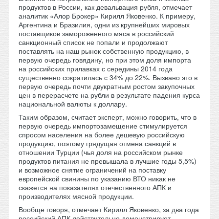
продуктов в России, как девальвация рубля, отмечает
аналитик «Алор Брокер» Кирилл Яковенко. К примеру,
Аргентина и Бразилия, одни из крупнейших мировых
поставщиков замороженного мяса в российский
санкционный список не попали и продолжают
поставлять на наш рынок собственную продукцию, в
первую очередь говядину, но при этом доля импорта
на российских прилавках с середины 2014 года
существенно сократилась с 34% до 22%. Вызвано это в
первую очередь почти двукратным ростом закупочных
цен в перерасчете на рубли в результате падения курса
национальной валюты к доллару.
Таким образом, считает эксперт, можно говорить, что в
первую очередь импортозамещение стимулируется
спросом населения на более дешевую российскую
продукцию, поэтому грядущая отмена санкций в
отношении Турции (чья доля на российском рынке
продуктов питания не превышала в лучшие годы 5,5%)
и возможное снятие ограничений на поставку
европейской свинины по указанию ВТО никак не
скажется на показателях отечественного АПК и
производителях мясной продукции.
Вообще говоря, отмечает Кирилл Яковенко, за два года
российский АПК действительно демонстрирует